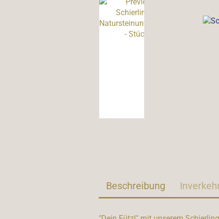
Beschreibung
Inverkeh
"Dein Fützl" mit unserem Schierli