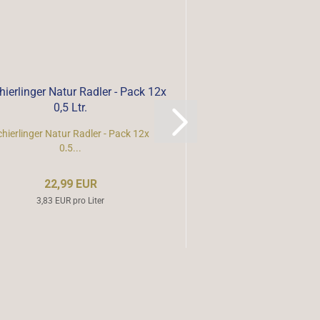
chierlinger Natur Radler - Pack 12x
Schierlinger Mischpak
0,5...
12 Flaschen
UVP 23,20
22,99 EUR
Nur 20,99
3,83 EUR pro Liter
3,71 EUR pro 