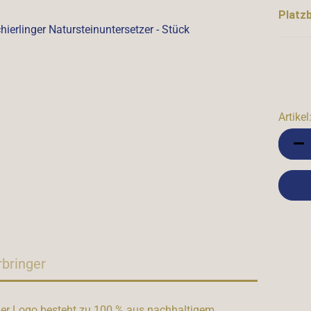
Platzb
Artikel
Artikel
rbringer
nger Logo besteht zu 100 % aus nachhaltigem