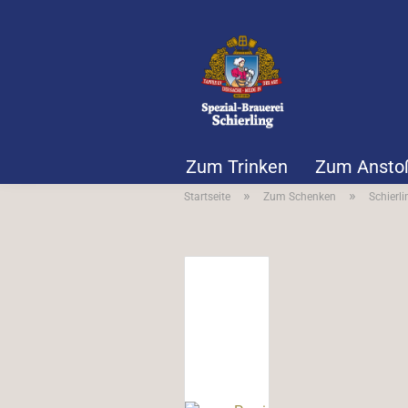
Zum Trinken
Zum Ansto
»
»
Startseite
Zum Schenken
Schierli